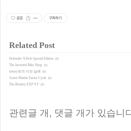
공감
구독하기
Related Post
Defender XTech Special Edition
(0)
The Inverted Bike Shop
(3)
tistory로의 이전 실패
(0)
Aston Martin Factor Cycle
(0)
The Bentley EXP 9 F
(0)
관련글
개,
댓글
개가 있습니다