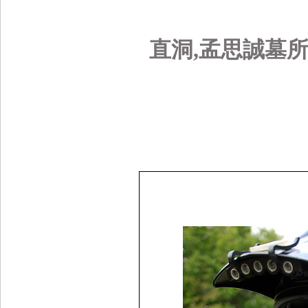
直洞,孟思誠
墓