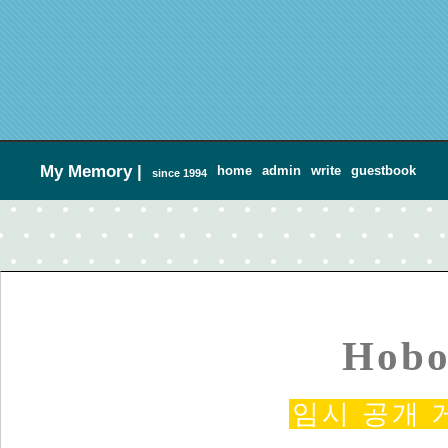
My Memory
|
home
admin
write
guestbook
since 1994
Hobo
임시 공개 