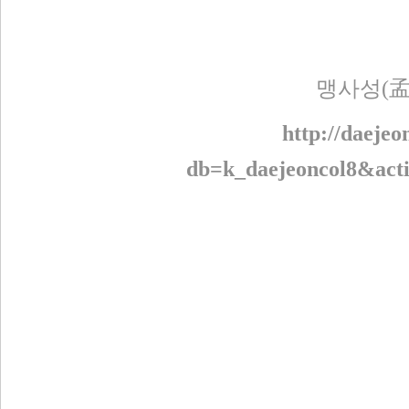
맹사성(孟
http://daejeo
db=k_daejeoncol8&ac