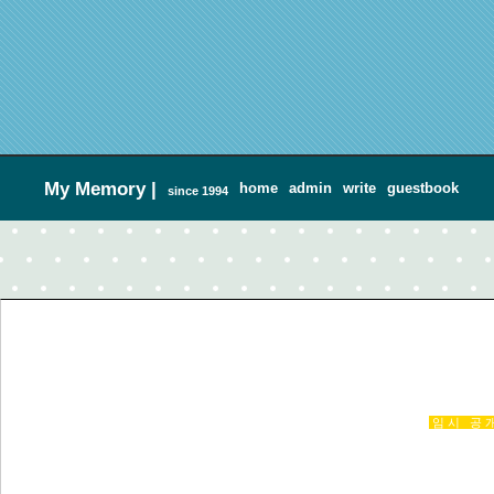
My Memory
|
home
admin
write
guestbook
since 1994
임시 공