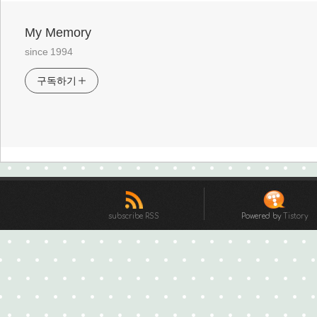
My Memory
since 1994
구독하기
subscribe RSS
Powered by
Tistory